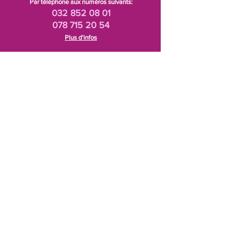
Par téléphone aux numéros suivants:
032 852 08 01
078 715 20 54
Plus d’infos
Besoin de conseils
Plus de détails dans
les fiches conseils.
Plan d’accès
Depuis Neuchâtel
:
15 minutes
Dans Valangin prendre à droite sur route
cantonale. Tout droit jusqu'au rond-point:
Savagnier/Dombresson/Chézard-Saint-Martin
Prendre la troisième sortie, continuez et
entrez dans Saint-Martin par la gauche.
Votre destination se trouvera sur votre