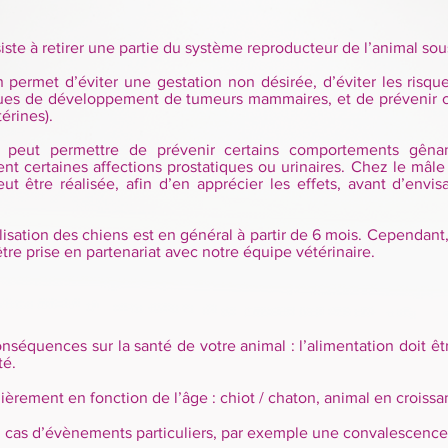
nsiste à retirer une partie du système reproducteur de l’animal s
on permet d’éviter une gestation non désirée, d’éviter les risqu
isques de développement de tumeurs mammaires, et de prévenir ce
érines).
on peut permettre de prévenir certains comportements gên
 certaines affections prostatiques ou urinaires. Chez le mâle 
ut être réalisée, afin d’en apprécier les effets, avant d’envis
isation des chiens est en général à partir de 6 mois. Cependant,
 être prise en partenariat avec notre équipe vétérinaire.
onséquences sur la santé de votre animal : l’alimentation doit 
té.
èrement en fonction de l’âge : chiot / chaton, animal en croissan
n cas d’évènements particuliers, par exemple une convalescence 