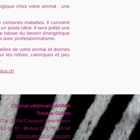
logique chez votre animal : une
 certaines maladies. Il convient
un poids idéal. Il sera prêté une
une baisse du besoin énergétique
rs avec professionnalisme.
nalière de votre animal et donnés
r les nôtres, caloriques et peu
.
lus.ch
Cabinet vétérinaire ANIMA
Thérèse Gilliard
72a - 2054 Chézard-Saint-Martin
852 08 01 - Mobile 078 715 20 54
info@cabinet-anima.com