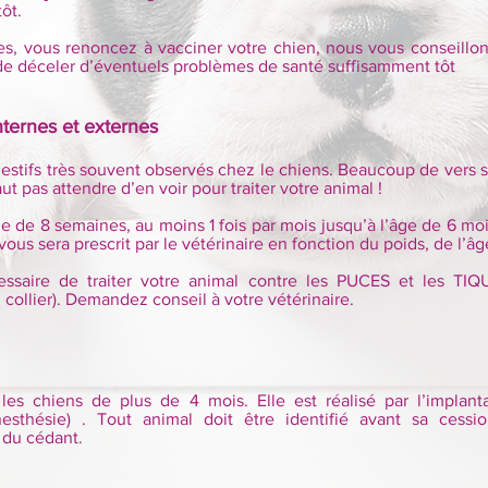
ôt.
es, vous renoncez à vacciner votre chien, nous vous conseillons
n de déceler d’éventuels problèmes de santé suffisamment tôt
internes et externes
estifs très souvent observés chez le chiens. Beaucoup de vers son
aut pas attendre d’en voir pour traiter votre animal !
ge de 8 semaines, au moins 1 fois par mois jusqu’à l’âge de 6 moi
us sera prescrit par le vétérinaire en fonction du poids, de l’âg
ssaire de traiter votre animal contre les PUCES et les TIQU
collier). Demandez conseil à votre vétérinaire.
s les chiens de plus de 4 mois. Elle est réalisé par l’implan
esthésie) . Tout animal doit être identifié avant sa cessio
e du cédant.