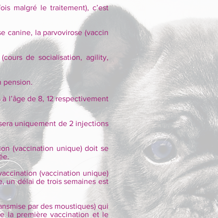
is malgré le traitement), c’est
e canine, la parvovirose (vaccin
urs de socialisation, agility,
n pension.
s à l’âge de 8, 12 respectivement
osera uniquement de 2 injections
ion (vaccination unique) doit se
ée.
 vaccination (vaccination unique)
e, un délai de trois semaines est
transmise par des moustiques) qui
e la première vaccination et le