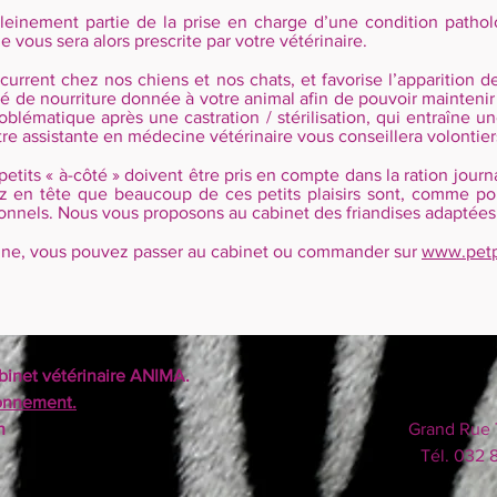
 pleinement partie de la prise en charge d’une condition patho
 vous sera alors prescrite par votre vétérinaire.
urrent chez nos chiens et nos chats, et favorise l’apparition de
ité de nourriture donnée à votre animal afin de pouvoir maintenir 
problématique après une castration / stérilisation, qui entraîne 
otre assistante en médecine vétérinaire vous conseillera volontie
etits « à-côté » doivent être pris en compte dans la ration jour
z en tête que beaucoup de ces petits plaisirs sont, comme pou
ptionnels. Nous vous proposons au cabinet des friandises adaptées
saine, vous pouvez passer au cabinet ou commander sur
www.petp
binet vétérinaire ANIMA.
ionnement.
h
Grand Rue 
Tél. 032 