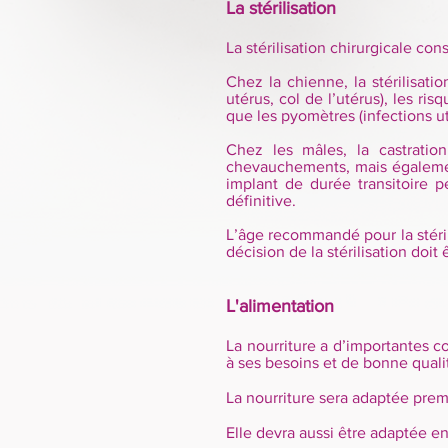
La stérilisation
La stérilisation chirurgicale co
Chez la chienne, la stérilisati
utérus, col de l’utérus), les r
que les pyomètres (infections ut
Chez les mâles, la castrati
chevauchements, mais également
implant de durée transitoire pe
définitive.
L’âge recommandé pour la stéril
décision de la stérilisation doit
L'alimentation
La nourriture a d’importantes c
à ses besoins et de bonne quali
La nourriture sera adaptée premi
Elle devra aussi être adaptée e