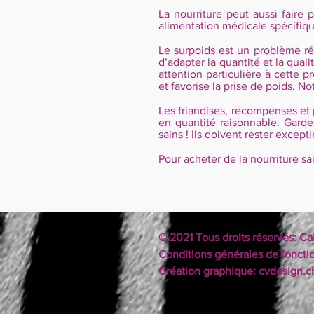
La nourriture peut aussi faire
alimentation médicale spécifique
Le surpoids est un problème réc
d’adapter la quantité et la qual
attention particulière à cette 
et favorise la prise de poids. N
Les friandises, récompenses et p
en quantité raisonnable. Garde
sains ! Ils doivent rester exce
Pour acheter de la nourriture 
© 2021 Tous droits réservés: Ca
Conditions générales de fonct
Création graphique: cvdesign.c