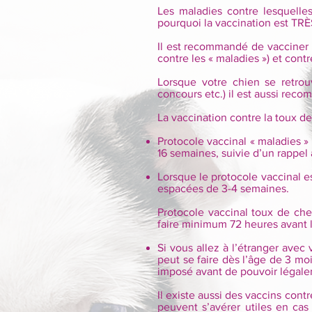
Les maladies contre lesquelles
pourquoi la vaccination est TRÈ
Il est recommandé de vacciner t
contre les « maladies ») et contr
Lorsque votre chien se retrou
concours etc.) il est aussi reco
La vaccination contre la toux d
Protocole vaccinal « maladies » 
16 semaines, suivie d’un rappel a
Lorsque le protocole vaccinal e
espacées de 3-4 semaines.
Protocole vaccinal toux de chen
faire minimum 72 heures avant l
Si vous allez à l’étranger avec 
peut se faire dès l’âge de 3 moi
imposé avant de pouvoir légalem
Il existe aussi des vaccins cont
peuvent s’avérer utiles en cas