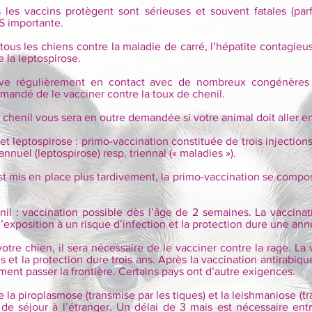
 les vaccins protègent sont sérieuses et souvent fatales (parfo
S importante.
ous les chiens contre la maladie de carré, l’hépatite contagieus
e la leptospirose.
ve régulièrement en contact avec de nombreux congénères (co
mmandé de le vacciner contre la toux de chenil.
e chenil vous sera en outre demandée si votre animal doit aller e
et leptospirose : primo-vaccination constituée de trois injection
nnuel (leptospirose) resp. triennal (« maladies »).
st mis en place plus tardivement, la primo-vaccination se comp
il : vaccination possible dès l’âge de 2 semaines. La vaccinat
’exposition à un risque d’infection et la protection dure une ann
votre chien, il sera nécessaire de le vacciner contre la rage. La
s et la protection dure trois ans. Après la vaccination antirabiqu
ent passer la frontière. Certains pays ont d’autre exigences.
re la piroplasmose (transmise par les tiques) et la leishmaniose (
 de séjour à l’étranger. Un délai de 3 mais est nécessaire entr