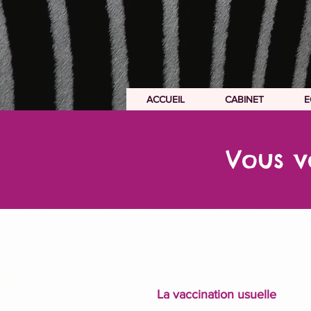
ACCUEIL
CABINET
ACCUEIL
CABINET
E
Vous v
La vaccination usuelle