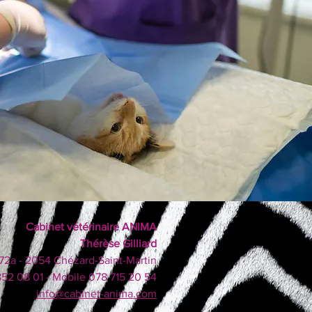
Cabinet vétérinaire ANIMA
Thérèse Gilliard
72a - 2054 Chézard-Saint-Martin
852 08 01 - Mobile 078 715 20 54
info@cabinet-anima.com