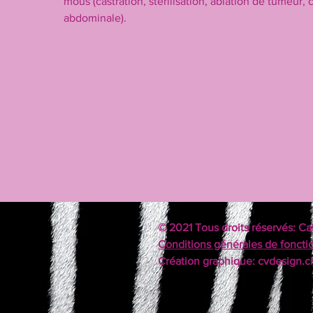
mous (castration, stérilisation, ablation de tumeur, 
abdominale).
© 2021 Tous droits réservés: Ca
Conditions générales de fonct
Création graphique: cvdesign.c