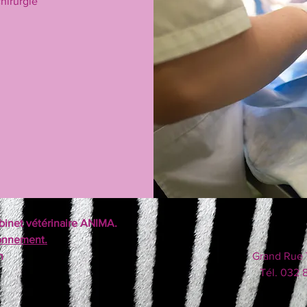
chirurgie
binet vétérinaire ANIMA.
ionnement.
h
Grand Rue 
Tél. 032 