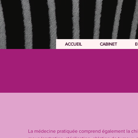
ACCUEIL
CABINET
ACCUEIL
CABINET
E
La médecine pratiquée comprend également la chir