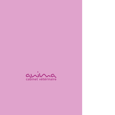
Consultation à domicile
Nous offrons un service de consultation à
domicile. Celles-ci sont requises par les personnes
à mobilité réduite ou dont les animaux sont
difficilement transportables (stress du